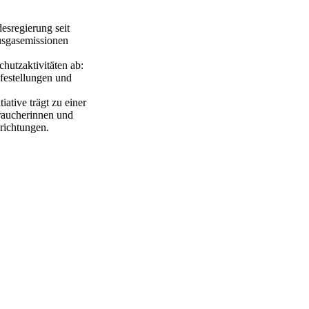
desregierung seit
ausgasemissionen
hutzaktivitäten ab:
lfestellungen und
iative trägt zu einer
braucherinnen und
richtungen.