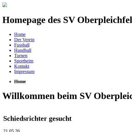
Homepage des SV Oberpleichfe
Home
Der Verein
Fussball
Handball
Turnen
Sportheim
Kontakt
Impressum
Home
Willkommen beim SV Oberpleic
Schiedsrichter gesucht
21.05.26